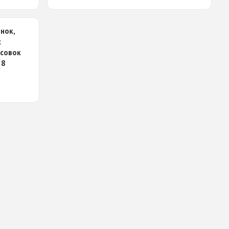
нок,
х
ссовок
38