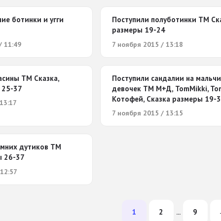
ие ботинки и угги
Поступили полуботинки ТМ Ск
размеры 19-24
/ 11:49
7 ноября 2015 / 13:18
асины ТМ Сказка,
Поступили сандалии на мальчи
 25-37
девочек ТМ М+Д, TomMikki, To
Котофей, Сказка размеры 19-
13:17
7 ноября 2015 / 13:15
имних дутиков ТМ
ы 26-37
 12:57
1
2
9
...