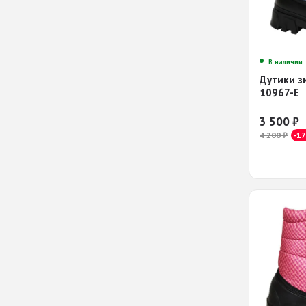
В наличии
Дутики з
10967-E
3 500
₽
4 200
₽
-1