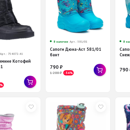
В наличии
Арт.: 581/01
В на
Сапоги Дюна-Аст 581/01
Сапо
Арт.: 754072-41
бант
Снеж
имние Котофей
41
790
₽
790
1 200
₽
-34%
6%