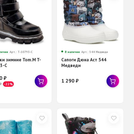
личии
Арт.: T-10793-C
В наличии
Арт.: 544 Медведи
ки зимние Tom.M T-
Сапоги Дюна Аст 544
3-C
Медведи
80
₽
1 290
₽
₽
-22%