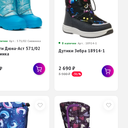
личии
Арт.: 571/02 Снежинка
В наличии
Арт.: 18914-1
ги Дюна-Аст 571/02
Дутики Зебра 18914-1
инка
2 690
₽
₽
3 900
₽
-31%