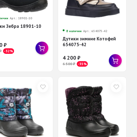
личии
Арт.: 18901-10
ки Зебра 18901-10
В наличии
Арт.: 654075-42
Дутики зимние Котофей
654075-42
80
₽
₽
-32%
4 200
₽
6 500
₽
-35%