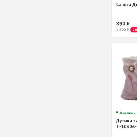
Сапоги Д
890
₽
1 200
₽
-2
В наличии
Дутики з
Т-10306-