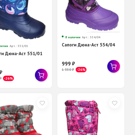
В наличии
Арт.: 554/04
Сапоги Дюна-Аст 554/04
личии
Арт.: 551/01
ги Дюна-Аст 551/01
999
₽
1 350
₽
-26%
₽
₽
-26%