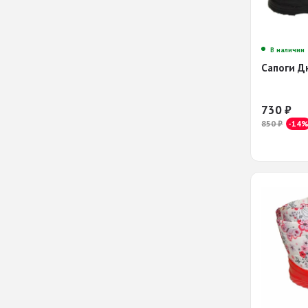
В наличии
Сапоги Д
730
₽
850
₽
-14