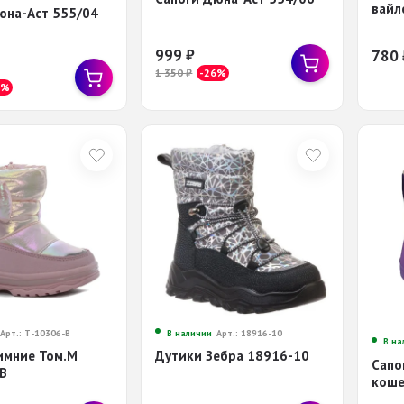
вайл
юна-Аст 555/04
999
₽
780
1 350
₽
-26%
6%
Арт.: Т-10306-B
В наличии
Арт.: 18916-10
В на
имние Том.М
Дутики Зебра 18916-10
Сапо
B
коше