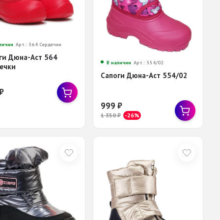
личии
Арт.: 564 Сердечки
ги Дюна-Аст 564
В наличии
Арт.: 554/02
ечки
Сапоги Дюна-Аст 554/02
₽
999
₽
1 350
₽
-26%