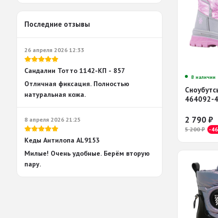
Последние отзывы
26 апреля 2026 12:33
Сандалии Тотто 1142-КП - 857
В наличии
Отличная фиксация. Полностью
Сноубутс
натуральная кожа.
464092-
2 790
₽
8 апреля 2026 21:25
5 200
₽
-4
Кеды Антилопа AL9153
Милые! Очень удобные. Берём вторую
пару.