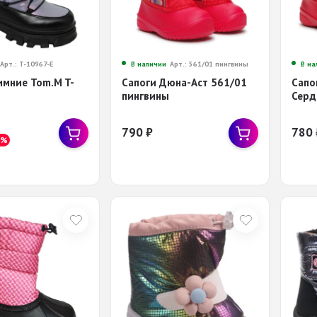
Арт.: T-10967-E
В наличии
Арт.: 561/01 пингвины
В на
имние Tom.M T-
Сапоги Дюна-Аст 561/01
Сапо
пингвины
Серд
790
₽
780
7%