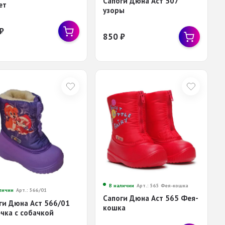
Сапоги Дюна Аст 507
ет
узоры
₽
850
₽
В наличии
Арт.: 565 Фея-кошка
личии
Арт.: 566/01
Сапоги Дюна Аст 565 Фея-
ги Дюна Аст 566/01
кошка
чка с собачкой