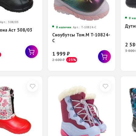
В на
Арт.: 508/03
Дути
В наличии
Арт.: T-10824-C
юна Аст 508/03
Сноубутсы Том.М T-10824-
C
2 5
3 800
1 999
₽
%
2 600
₽
-23%