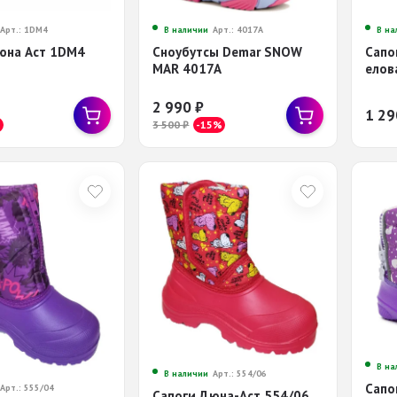
Арт.: 1DM4
В наличии
Арт.: 4017A
В на
юна Аст 1DM4
Сноубутсы Demar SNOW
Сапо
MAR 4017A
елов
2 990
₽
1 2
%
3 500
₽
-15%
В на
В наличии
Арт.: 554/06
Сапо
Арт.: 555/04
Сапоги Дюна-Аст 554/06