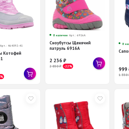
В наличии
Арт.: 6916А
Сноубутсы Щенячий
В на
Арт.: 464092-41
патруль 6916А
Сапо
ы Котофей
41
2 236
₽
2 850
₽
-22%
999
1 350
6%