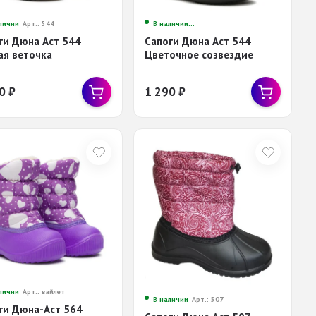
личии
Арт.: 544
В наличии
Арт.: 544 Цветочное созвездие
ги Дюна Аст 544
Сапоги Дюна Аст 544
ая веточка
Цветочное созвездие
90
₽
1 290
₽
личии
Арт.: вайлет
В наличии
Арт.: 507
ги Дюна-Аст 564