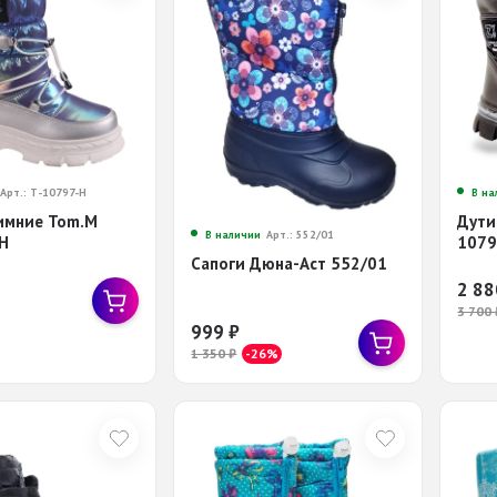
Арт.: Т-10797-Н
В на
имние Tom.M
Дути
В наличии
Арт.: 552/01
Н
1079
Сапоги Дюна-Аст 552/01
2 8
3 700
999
₽
1 350
₽
-26%