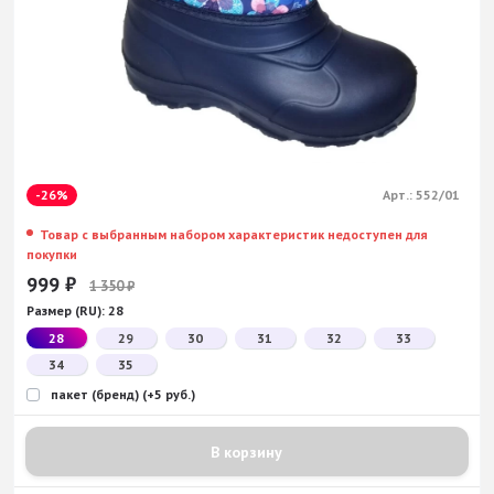
-26%
Арт.:
552/01
Товар с выбранным набором характеристик недоступен для
покупки
999
₽
1 350
₽
Размер (RU):
28
28
29
30
31
32
33
34
35
пакет (бренд) (+5 руб.)
В корзину