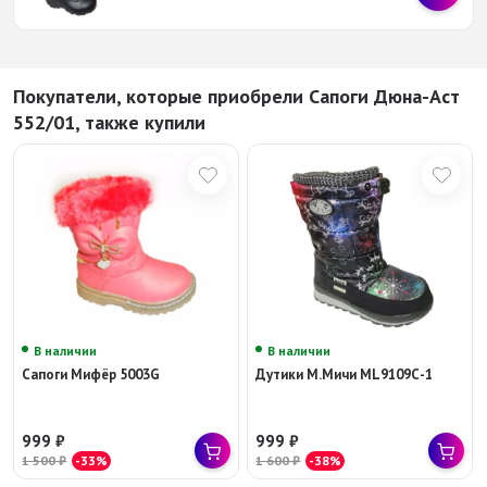
Покупатели, которые приобрели Сапоги Дюна-Аст
552/01, также купили
В наличии
В наличии
Сапоги Мифёр 5003G
Дутики М.Мичи ML9109С-1
999
₽
999
₽
1 500
₽
-33%
1 600
₽
-38%