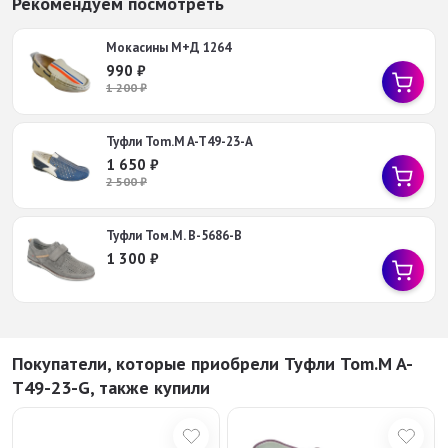
Рекомендуем посмотреть
Мокасины М+Д 1264
990
₽
1 200
₽
Туфли Tom.M A-T49-23-A
1 650
₽
2 500
₽
Туфли Том.М. B-5686-B
1 300
₽
Покупатели, которые приобрели Туфли Tom.M A-
T49-23-G, также купили