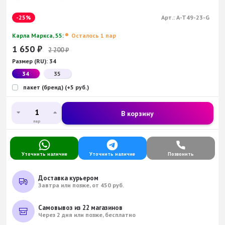
-25%
Арт.:
A-T49-23-G
Карла Маркса, 55:
Осталось 1 пар
1 650
₽
2 200
₽
Размер (RU):
34
34
35
пакет (бренд) (+5 руб.)
В корзину
пар
Уточнить наличие
Уточнить наличие
Позвонить
Доставка курьером
Завтра или позже, от 450 руб.
Самовывоз из 22 магазинов
Через 2 дня или позже, бесплатно