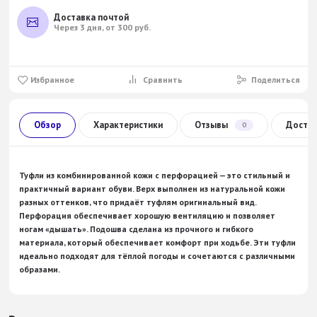
Доставка почтой
Через 3 дня, от 300 руб.
Избранное
Сравнить
Поделиться
Обзор
Характеристики
Отзывы
Доста
0
Туфли
из
комбинированной
кожи
с
перфорацией
— это
стильный
и
практичный
вариант
обуви.
Верх
выполнен
из
натуральной
кожи
разных
оттенков,
что
придаёт
туфлям
оригинальный
вид.
Перфорация
обеспечивает
хорошую
вентиляцию
и
позволяет
ногам
«дышать».
Подошва
сделана
из
прочного
и
гибкого
материала,
который
обеспечивает
комфорт
при
ходьбе.
Эти
туфли
идеально
подходят
для
тёплой
погоды
и
сочетаются
с
различными
образами.