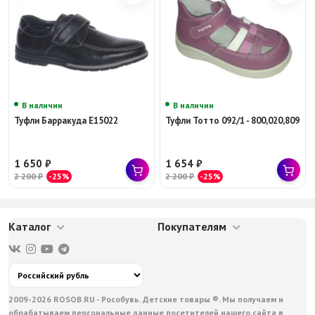
В наличии
В наличии
Туфли Барракуда E15022
Туфли Тотто 092/1 - 800,020,809
1 650
₽
1 654
₽
2 200
₽
-25%
2 200
₽
-25%
Каталог
Покупателям
2009-2026 ROSOB.RU - Рособувь. Детские товары ®. Мы получаем и
обрабатываем персональные данные посетителей нашего сайта в