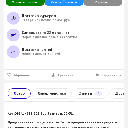
Уточнить наличие
Уточнить наличие
Позвонить
Доставка курьером
Завтра или позже, от 450 руб.
Самовывоз из 22 магазинов
Через 2 дня или позже, бесплатно
Доставка почтой
Через 3 дня, от 300 руб.
Избранное
Сравнить
Поделиться
Обзор
Характеристики
Отзывы
Доста
0
Арт.092/1 - 812,802,811. Размеры: 27-31.
Представленная модель марки Тотто предназначена на среднюю
или широкую ножку. Застежку на липучках малыш будет сам с