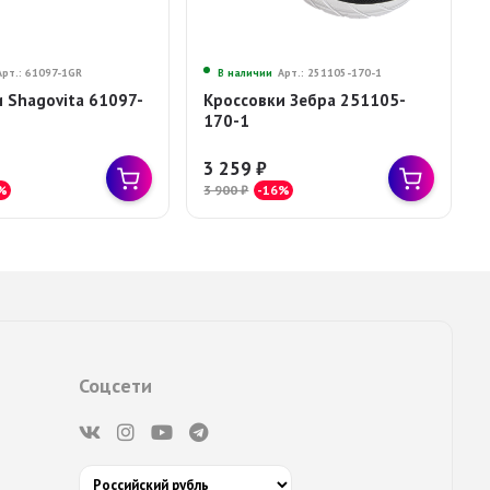
Арт.: 61097-1GR
В наличии
Арт.: 251105-170-1
 Shagovita 61097-
Кроссовки Зебра 251105-
170-1
3 259
₽
%
3 900
₽
-16%
Соцсети