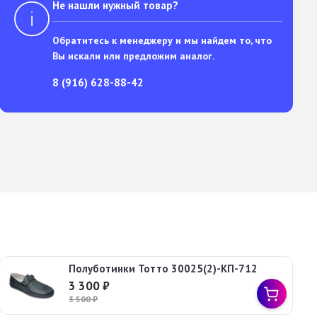
Не нашли нужный товар?
Обратитесь к менеджеру и мы найдем то, что
Вы искали или предложим аналог.
8 (916) 628-88-42
Полуботинки Тотто 30025(2)-КП-712
3 300
₽
3 500
₽