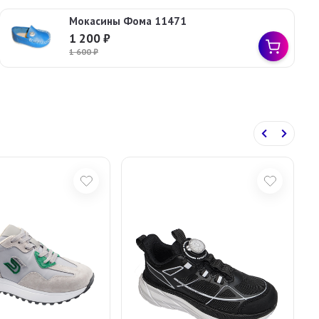
Мокасины Фома 11471
1 200
₽
1 600
₽