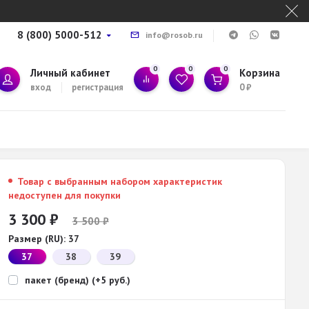
8 (800) 5000-512
info@rosob.ru
0
0
0
Личный кабинет
Корзина
вход
регистрация
0
₽
Товар с выбранным набором характеристик
недоступен для покупки
3 300
₽
3 500
₽
Размер (RU):
37
37
38
39
пакет (бренд) (+5 руб.)