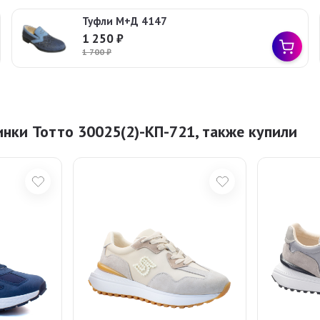
Туфли М+Д 4147
1 250
₽
1 700
₽
нки Тотто 30025(2)-КП-721, также купили