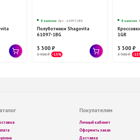
В наличии
Арт.: 61097-1BG
В наличии
vita
Полуботинки Shagovita
Кроссовки
61097-1BG
1GR
3 300
₽
3 300
₽
3 900
₽
-15%
3 900
₽
-15
аталог
Покупателям
оставка
Личный кабинет
плата
Оформить заказ
орзина
Доставка