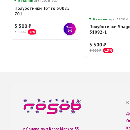
В наличии
Арт.: 30025 701
Полуботинки Тотто 30025
701
В наличии
Арт.: 51092-1
3 300
₽
Полуботинки Shago
51092-1
3 600
₽
-8%
3 300
₽
3 900
₽
-15%
К
Д
О
К
г. Самара, пр-т Карла Маркса, 55