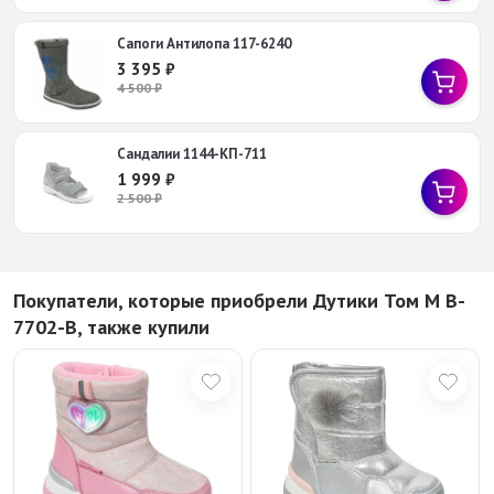
Сапоги Антилопа 117-6240
3 395
₽
4 500
₽
Сандалии 1144-КП-711
1 999
₽
2 500
₽
Покупатели, которые приобрели Дутики Том М B-
7702-В, также купили