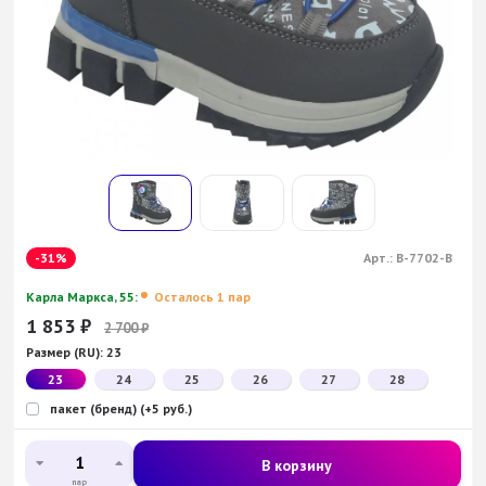
-31%
Арт.:
B-7702-В
Карла Маркса, 55:
Осталось 1 пар
1 853
₽
2 700
₽
Размер (RU):
23
23
24
25
26
27
28
пакет (бренд) (+5 руб.)
В корзину
пар