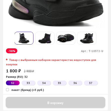
-38%
Арт.:
T-10372-U
Товар с выбранным набором характеристик недоступен для
покупки
1 800
₽
2 900
₽
Размер (RU):
32
32
33
34
35
36
37
пакет (бренд) (+5 руб.)
В корзину