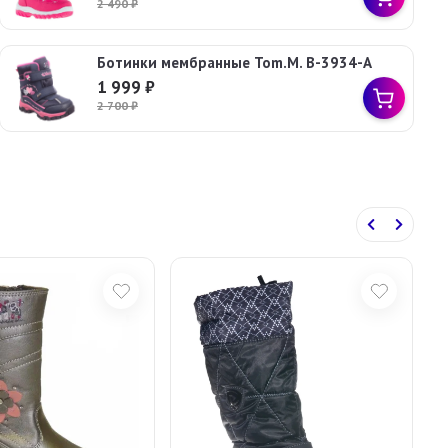
2 490
₽
Ботинки мембранные Tom.M. B-3934-A
1 999
₽
2 700
₽