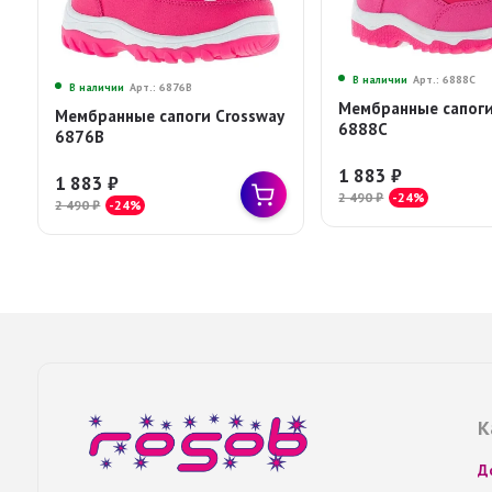
В наличии
Арт.: 6888C
В наличии
Арт.: 6876B
Мембранные сапоги
Мембранные сапоги Crossway
6888C
6876B
1 883
₽
1 883
₽
2 490
₽
-24%
2 490
₽
-24%
К
Д