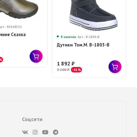
Арт.: R1568512
мние Сказка
В наличии
Арт.: В-1803-В
2
Дутики Том.М. В-1803-В
%
1 892
₽
3 200
₽
-41%
Соцсети