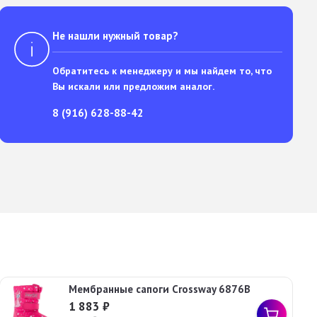
Не нашли нужный товар?
Обратитесь к менеджеру и мы найдем то, что
Вы искали или предложим аналог.
8 (916) 628-88-42
Мембранные сапоги Crossway 6876B
1 883
₽