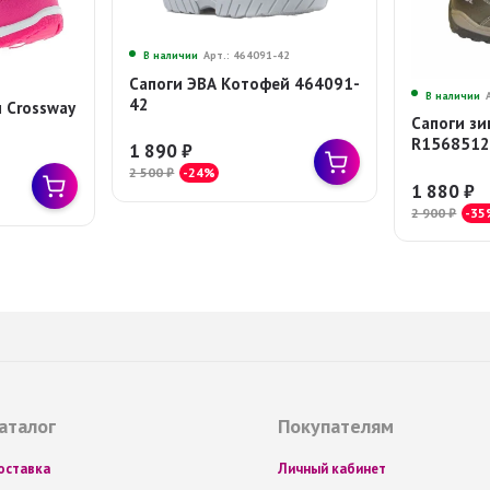
В наличии
Арт.: 464091-42
Сапоги ЭВА Котофей 464091-
В наличии
42
 Crossway
Сапоги зи
R156851
1 890
₽
2 500
₽
-24%
1 880
₽
2 900
₽
-35
аталог
Покупателям
оставка
Личный кабинет