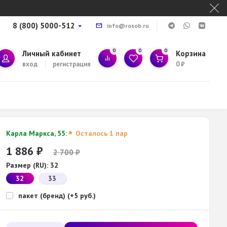
8 (800) 5000-512
info@rosob.ru
0
0
0
Личный кабинет
Корзина
вход
регистрация
0
₽
Карла Маркса, 55:
Осталось 1 пар
1 886
₽
2 700
₽
Размер (RU):
32
32
33
пакет (бренд) (+5 руб.)