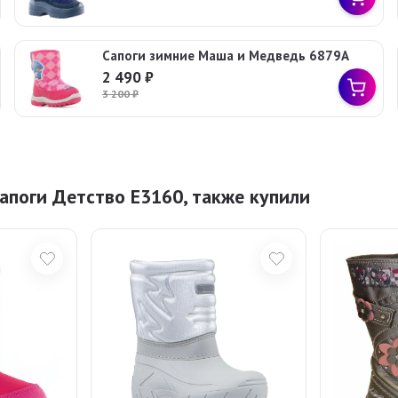
Сапоги зимние Маша и Медведь 6879A
2 490
₽
3 200
₽
апоги Детство Е3160, также купили