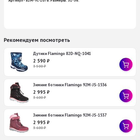
Артикул - 82M-YC-1078. Размеры: 31-36.
Рекомендуем посмотреть
Дутики Flamingo 82D-NQ-1041
2 590
₽
3 500
₽
Зимние ботинки Flamingo 92M-JS-1536
2 995
₽
3 600
₽
Зимние ботинки Flamingo 92M-JS-1537
2 995
₽
3 600
₽