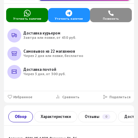
Уточнить наличие
Уточнить наличие
Позвонить
Доставка курьером
Завтра или позже, от 450 руб.
Самовывоз из 22 магазинов
Через 2 дня или позже, бесплатно
Доставка почтой
Через 3 дня, от 300 руб.
Избранное
Сравнить
Поделиться
Обзор
Характеристики
Отзывы
Доста
0