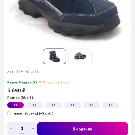
Арт.:
82M-YC-1078
Карла Маркса, 55:
Осталось 1 пар
3 690
₽
Размер (RU):
31
31
32
33
34
35
36
пакет (бренд) (+5 руб.)
В корзину
пар