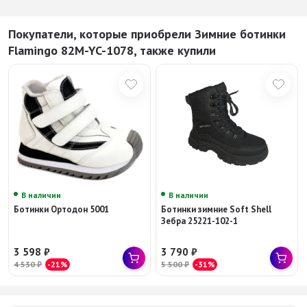
Покупатели, которые приобрели Зимние ботинки
Flamingo 82M-YC-1078, также купили
В наличии
В наличии
Ботинки Ортодон 5001
Ботинки зимние Soft Shell
Зебра 25221-102-1
3 598
₽
3 790
₽
4 530
₽
-21%
5 500
₽
-31%