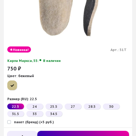
Новинка!
Арт.:
51Т
Карла Маркса, 55:
В наличии
750
₽
Цвет:
бежевый
Размер (RU):
22.5
22.5
24
25.5
27
28.5
30
31.5
33
34.5
пакет (бренд) (+5 руб.)