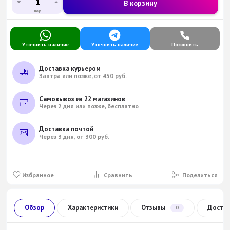
В корзину
пар
Уточнить наличие
Уточнить наличие
Позвонить
Доставка курьером
Завтра или позже, от 450 руб.
Самовывоз из 22 магазинов
Через 2 дня или позже, бесплатно
Доставка почтой
Через 3 дня, от 300 руб.
Избранное
Сравнить
Поделиться
Обзор
Характеристики
Отзывы
Доста
0