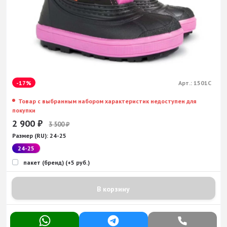
-17%
Арт.:
1501C
Товар с выбранным набором характеристик недоступен для
покупки
2 900
₽
3 500
₽
Размер (RU):
24-25
24-25
пакет (бренд) (+5 руб.)
В корзину