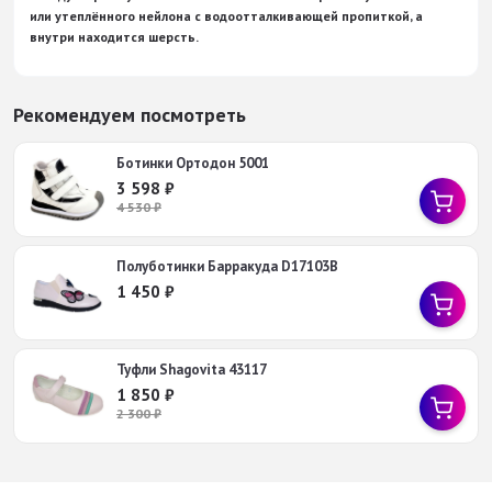
или утеплённого нейлона с водоотталкивающей пропиткой, а
внутри находится шерсть.
Рекомендуем посмотреть
Ботинки Ортодон 5001
3 598
₽
4 530
₽
Полуботинки Барракуда D17103B
1 450
₽
Туфли Shagovita 43117
1 850
₽
2 300
₽