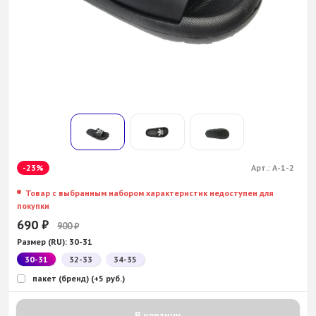
-23%
Арт.:
A-1-2
Товар с выбранным набором характеристик недоступен для
покупки
690
₽
900
₽
Размер (RU):
30-31
30-31
32-33
34-35
пакет (бренд) (+5 руб.)
В корзину