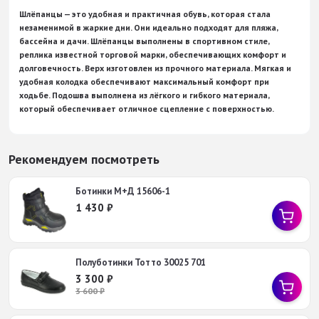
Шлёпанцы
— это
удобная
и
практичная
обувь,
которая
стала
незаменимой
в
жаркие
дни.
Они
идеально
подходят
для
пляжа,
бассейна
и
дачи.
Шлёпанцы
выполнены
в спортивном стиле,
реплика известной торговой марки
,
обеспечивающих
комфорт
и
долговечность.
Верх
изготовлен
из
прочного
материала
.
Мягкая
и
удобная
колодка
обеспечивают
максимальный
комфорт
при
ходьбе.
Подошва
выполнена
из
лёгкого
и
гибкого
материала,
который
обеспечивает
отличное
сцепление
с
поверхностью.
Рекомендуем посмотреть
Ботинки М+Д 15606-1
1 430
₽
Полуботинки Тотто 30025 701
3 300
₽
3 600
₽