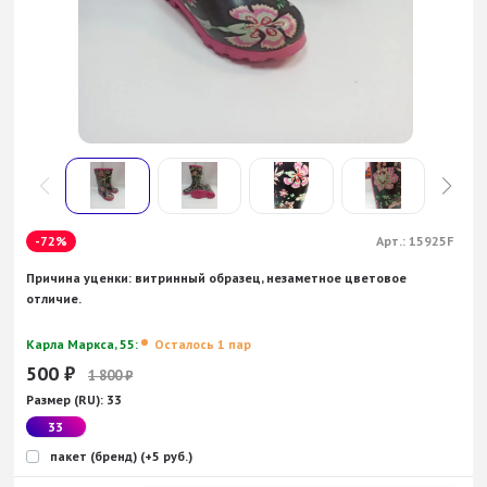
-72%
Арт.:
15925F
Причина уценки: витринный образец, незаметное цветовое
отличие.
Карла Маркса, 55:
Осталось 1 пар
500
₽
1 800
₽
Размер (RU):
33
33
пакет (бренд) (+5 руб.)