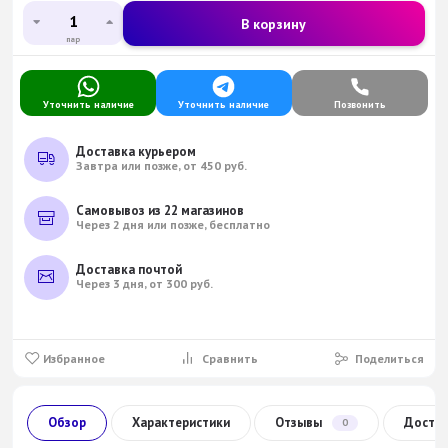
В корзину
пар
Уточнить наличие
Уточнить наличие
Позвонить
Доставка курьером
Завтра или позже, от 450 руб.
Самовывоз из 22 магазинов
Через 2 дня или позже, бесплатно
Доставка почтой
Через 3 дня, от 300 руб.
Избранное
Сравнить
Поделиться
Обзор
Характеристики
Отзывы
Доста
0