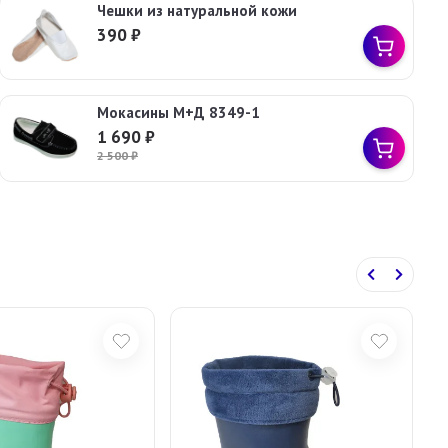
Чешки из натуральной кожи
390
₽
Мокасины М+Д 8349-1
1 690
₽
2 500
₽