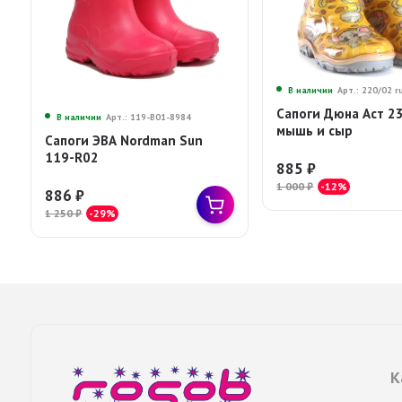
В наличии
Арт.: 220/02 r
Сапоги Дюна Аст 2
В наличии
Арт.: 119-B01-8984
мышь и сыр
Сапоги ЭВА Nordman Sun
119-R02
885
₽
1 000
₽
-12%
886
₽
1 250
₽
-29%
К