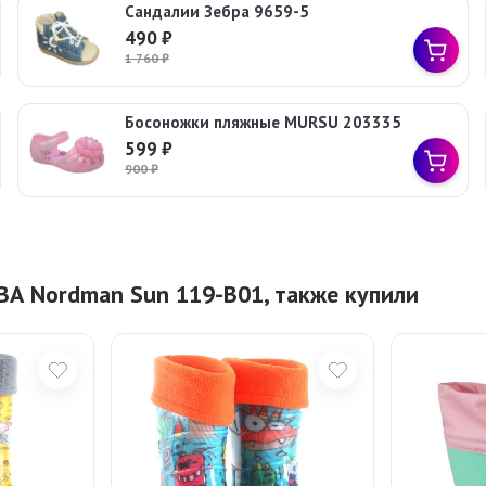
Сандалии Зебра 9659-5
490
₽
1 760
₽
Босоножки пляжные MURSU 203335
599
₽
900
₽
ВА Nordman Sun 119-B01, также купили