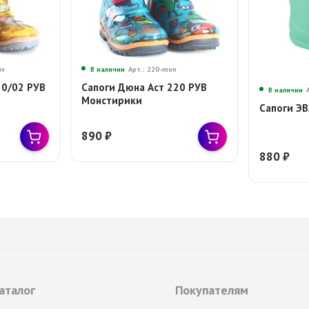
uv
В наличии
Арт.: 220-mon
30/02 РУВ
Сапоги Дюна Аст 220 РУВ
В наличии
Монстирики
Сапоги Э
890
₽
880
₽
аталог
Покупателям