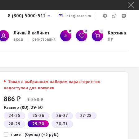
8 (800) 5000-512
info@rosob.ru
0
0
0
Личный кабинет
Корзина
вход
регистрация
0
₽
Товар с выбранным набором характеристик
недоступен для покупки
886
₽
1 250
₽
Размер (RU):
29-30
24-25
25-26
26-27
27-28
28-29
29-30
30-31
пакет (бренд) (+5 руб.)