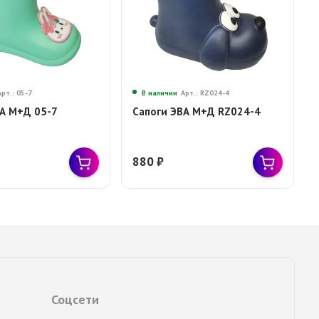
Арт.: 05-7
В наличии
Арт.: RZ024-4
ВА М+Д 05-7
Сапоги ЭВА М+Д RZ024-4
880
₽
Соцсети