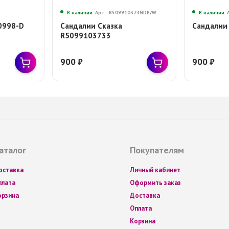
D
В наличии
Арт.: R509910373NDB/W
В наличии
0998-D
Сандалии Сказка
Сандалии 
R5099103733
900
₽
900
₽
аталог
Покупателям
оставка
Личный кабинет
плата
Оформить заказ
орзина
Доставка
Оплата
Корзина