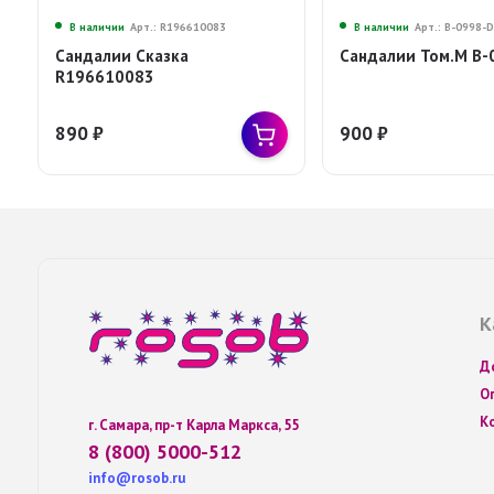
В наличии
Арт.: R196610083
В наличии
Арт.: B-0998-
Сандалии Сказка
Сандалии Том.М B-
R196610083
890
₽
900
₽
К
Д
О
К
г. Самара, пр-т Карла Маркса, 55
8 (800) 5000-512
info@rosob.ru