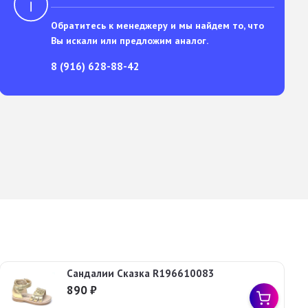
Обратитесь к менеджеру и мы найдем то, что
Вы искали или предложим аналог.
8 (916) 628-88-42
Сандалии Сказка R196610083
890
₽