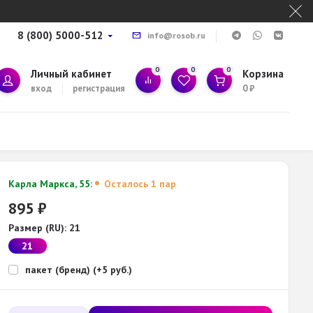
8 (800) 5000-512
info@rosob.ru
0
0
0
Личный кабинет
Корзина
вход
регистрация
0
₽
Карла Маркса, 55:
Осталось 1 пар
895
₽
Размер (RU):
21
21
пакет (бренд) (+5 руб.)