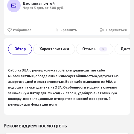
Доставка почтой
Через 3 дня, от 300 руб.
Избранное
Сравнить
Поделиться
Обзор
Характеристики
Отзывы
Доста
0
Сабо
из
ЭВА
с
ремешком
— это
лёгкие
цельнолитые
сабо
многоцветные
,
обладающие
износоустойчивостью,
упругостью,
амортизацией
и
эластичностью.
Верх
сабо
выполнен
из
ЭВА,
а
подошва
также
сделана
из
ЭВА.
Особенности
модели
включают
заниженную
пятку
для
фиксации
стопы,
удобную
анатомичную
колодку,
вентиляционные
отверстия
и
мягкий
поворотный
ремешок
для
фиксации
ноги
Рекомендуем посмотреть