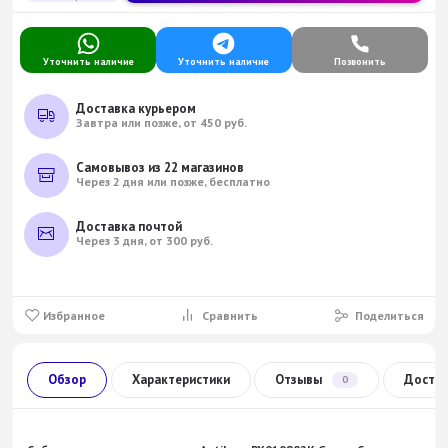
Уточнить наличие
Уточнить наличие
Позвонить
Доставка курьером
Завтра или позже, от 450 руб.
Самовывоз из 22 магазинов
Через 2 дня или позже, бесплатно
Доставка почтой
Через 3 дня, от 300 руб.
Избранное
Сравнить
Поделиться
Обзор
Характеристики
Отзывы
Доста
0