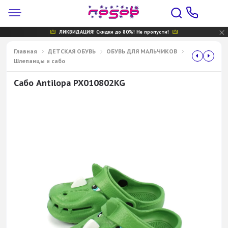
ЛИКВИДАЦИЯ! Скидки до 80%! Не пропусти!
Главная
ДЕТСКАЯ ОБУВЬ
ОБУВЬ ДЛЯ МАЛЬЧИКОВ
Шлепанцы и сабо
Сабо Antilopa PX010802KG