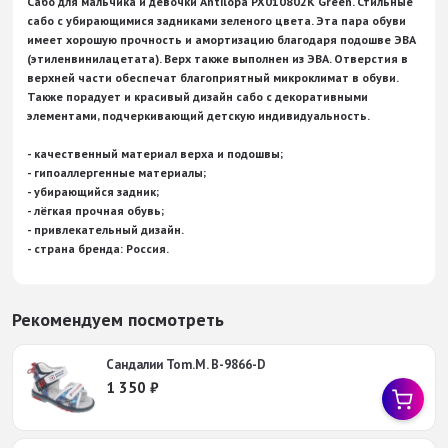
Сабо для мальчика и девочки Antilopa PX010802K Green. Стильные
сабо с убирающимися задниками зеленого цвета. Эта пара обуви
имеет хорошую прочность и амортизацию благодаря подошве ЭВА
(этиленвинилацетата). Верх также выполнен из ЭВА. Отверстия в
верхней части обеспечат благоприятный микроклимат в обуви.
Также порадует и красивый дизайн сабо с декоративными
элементами, подчеркивающий детскую индивидуальность.
- качественный материал верха и подошвы;
- гипоаллергенные материалы;
- убирающийся задник;
- лёгкая прочная обувь;
- привлекательный дизайн.
- страна бренда: Россия.
Рекомендуем посмотреть
Сандалии Tom.M. B-9866-D
1 350
₽