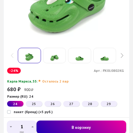
-24%
Арт.:
PX010802KG
Карла Маркса, 55:
Осталось 2 пар
680
₽
900
₽
Размер (RU):
24
24
25
26
27
28
29
пакет (бренд) (+5 руб.)
В корзину
пар