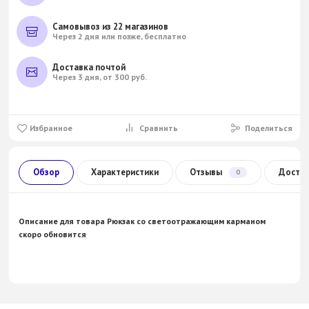
Самовывоз из 22 магазинов
Через 2 дня или позже, бесплатно
Доставка почтой
Через 3 дня, от 300 руб.
Избранное
Сравнить
Поделиться
Обзор
Характеристики
Отзывы
Доста
0
Описание для товара
Рюкзак со светоотражающим карманом
скоро обновится