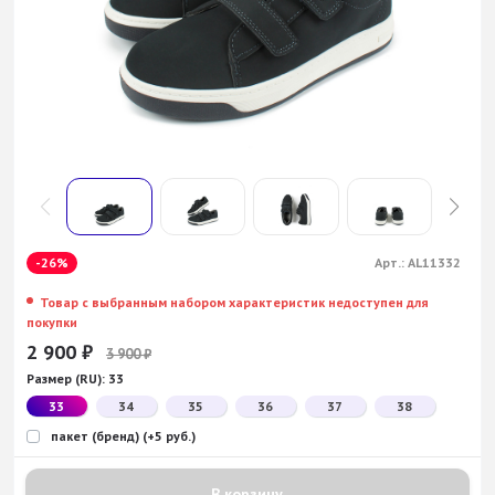
-26%
Арт.:
AL11332
Товар с выбранным набором характеристик недоступен для
покупки
2 900
₽
3 900
₽
Размер (RU):
33
33
34
35
36
37
38
пакет (бренд) (+5 руб.)
В корзину