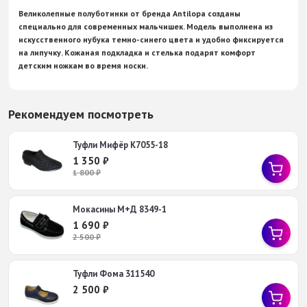
Великолепные полуботинки от бренда Antilopa созданы
специально для современных мальчишек. Модель выполнена из
искусственного нубука темно-синего цвета и удобно фиксируется
на липучку. Кожаная подкладка и стелька подарят комфорт
детским ножкам во время носки.
Рекомендуем посмотреть
Туфли Мифёр К7055-18
1 350
₽
1 800
₽
Мокасины М+Д 8349-1
1 690
₽
2 500
₽
Туфли Фома 311540
2 500
₽