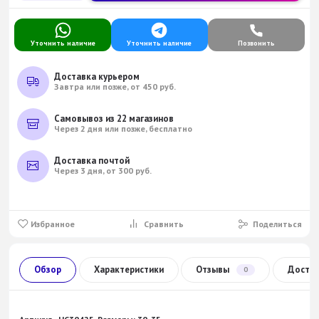
Уточнить наличие
Уточнить наличие
Позвонить
Доставка курьером
Завтра или позже, от 450 руб.
Самовывоз из 22 магазинов
Через 2 дня или позже, бесплатно
Доставка почтой
Через 3 дня, от 300 руб.
Избранное
Сравнить
Поделиться
Обзор
Характеристики
Отзывы
Доста
0