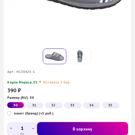
Арт.:
НС30425-1
Карла Маркса, 55:
Осталось 2 пар
390
₽
Размер (RU):
30
30
31
32
33
34
35
пакет (бренд) (+5 руб.)
В корзину
пар