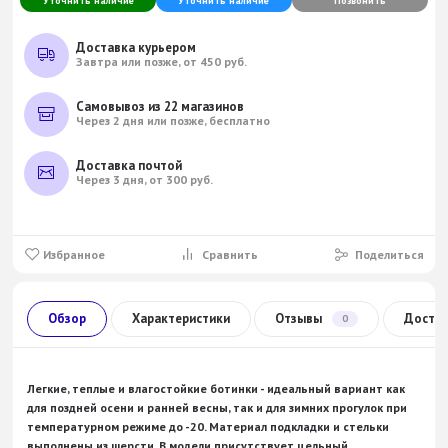
Уточнить наличие
Уточнить наличие
Позвонить
Доставка курьером
Завтра или позже, от 450 руб.
Самовывоз из 22 магазинов
Через 2 дня или позже, бесплатно
Доставка почтой
Через 3 дня, от 300 руб.
Избранное
Сравнить
Поделиться
Обзор
Характеристики
Отзывы
Доста
0
Легкие, теплые и влагостойкие ботинки - идеальный вариант как
для поздней осени и ранней весны, так и для зимних прогулок при
температурном режиме до -20. Материал подкладки и стельки
выполнены из шерсти. В модели присутствует цельный