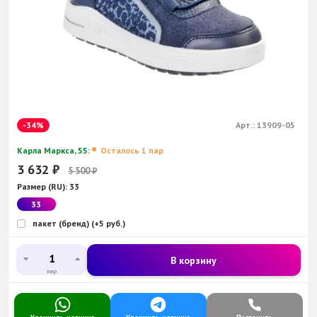
-34%
Арт.:
13909-05
Карла Маркса, 55:
Осталось 1 пар
3 632
₽
5 500
₽
Размер (RU):
33
33
пакет (бренд) (+5 руб.)
В корзину
пар