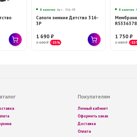
В наличии
Арт.: 316-3Р
В наличии
тство
Сапоги зимние Детство 316-
Мембранн
3Р
R533637
1 690
₽
1 750
₽
2 600
₽
-35%
2 680
₽
-35
аталог
Покупателям
оставка
Личный кабинет
плата
Оформить заказ
орзина
Доставка
Оплата