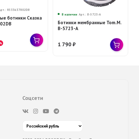
Арт.: R533637802DB
В наличии
Арт.: B-5723-A
ые ботинки Сказка
Ботинки мембранные Tom.M.
802DB
B-5723-A
%
1 790
₽
Соцсети