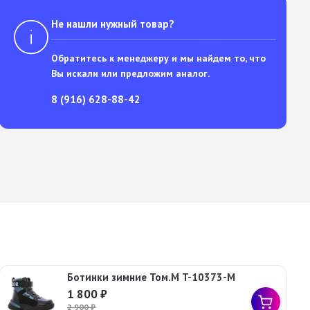
Не нашли нужный товар?
Обратитесь к менеджеру и мы найдем то, что
Вы искали или предложим аналог.
8 (916) 628-88-42
Ботинки зимние Том.М T-10373-M
1 800
₽
2 900
₽