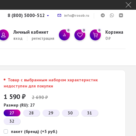
8 (800) 5000-512
info@rosob.ru
0
0
0
Личный кабинет
Корзина
вход
регистрация
0
₽
Товар с выбранным набором характеристик
недоступен для покупки
1 590
₽
2 690
₽
Размер (RU):
27
27
28
29
30
31
32
пакет (бренд) (+5 руб.)