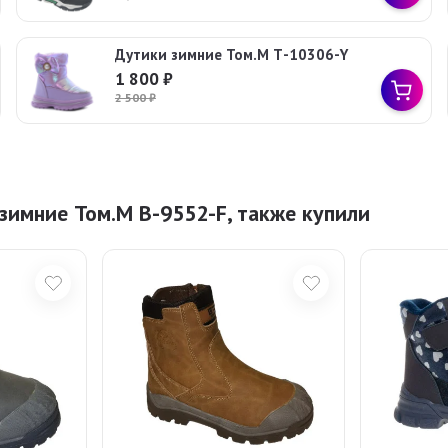
Дутики зимние Том.М Т-10306-Y
1 800
₽
2 500
₽
зимние Том.М B-9552-F, также купили