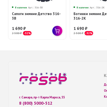
В наличии
Арт.: 316-2К
В наличии
Арт.: 316-3В
Ботинки зимние Де
Сапоги зимние Детство 316-
316-2К
3В
1 690
₽
1 690
₽
2 500
₽
-32%
2 500
₽
-32%
К
Д
О
К
г. Самара, пр-т Карла Маркса, 55
8 (800) 5000-512