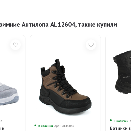
зимние Антилопа AL12604, также купили
42
В наличии
В наличии
Арт.: AL15036
ые
Ботинки з