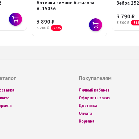
Ботинки зимние Антилопа
2
Зебра 25
AL15036
3 790
₽
3 890
₽
5 500
₽
-31
5 200
₽
-25%
аталог
Покупателям
оставка
Личный кабинет
плата
Оформить заказ
орзина
Доставка
Оплата
Корзина