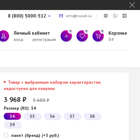
8 (800) 5000-512
info@rosob.ru
0
0
0
Личный кабинет
Корзина
вход
регистрация
0
₽
Товар с выбранным набором характеристик
недоступен для покупки
3 968
₽
5 600
₽
Размер (RU):
34
34
35
36
37
38
39
пакет (бренд) (+5 руб.)