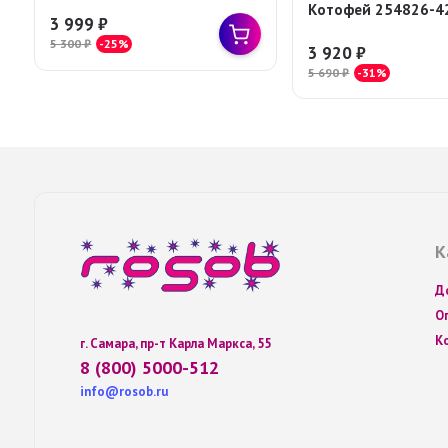
Котофей 254826-4
3 999
₽
5 300
₽
-25%
3 920
₽
5 690
₽
-31%
К
Д
О
К
г. Самара, пр-т Карла Маркса, 55
8 (800) 5000-512
info@rosob.ru