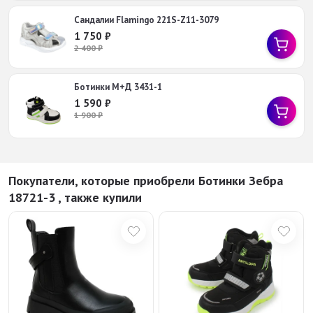
Сандалии Flamingo 221S-Z11-3079
1 750
₽
2 400
₽
Ботинки М+Д 3431-1
1 590
₽
1 900
₽
Покупатели, которые приобрели Ботинки Зебра
18721-3 , также купили