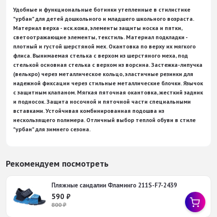
Удобные и функциональные ботинки утепленные в стилистике
"урбан" для детей дошкольного и младшего школьного возраста.
Материал верха - иск.кожа, элементы защиты носка и пятки,
светоотражающие элементы, текстиль. Материал подкладки -
плотный и густой шерстяной мех. Окантовка по верху их мягкого
флиса. Вынимаемая стелька с верхом из шерстяного меха, под
стелькой основная стелька с верхом из ворсина. Застежка-липучка
(велькро) через металлическое кольцо, эластичные резинки для
надежной фиксации через стильные металлические блочки. Язычок
с защитным клапаном. Мягкая пяточная окантовка, жесткий задник
и подносок. Защита носочной и пяточной части специальными
вставками. Устойчивая комбинированная подошва из
нескользящего полимера. Отличный выбор теплой обуви в стиле
"урбан" для зимнего сезона.
Рекомендуем посмотреть
Пляжные сандалии Фламинго 211S-F7-2439
590
₽
800
₽