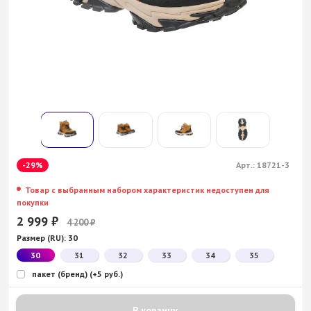
-29%
Арт.:
18721-3
Товар с выбранным набором характеристик недоступен для
покупки
2 999
₽
4 200
₽
Размер (RU):
30
30
31
32
33
34
35
пакет (бренд) (+5 руб.)
В корзину