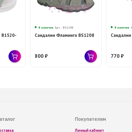
С
В наличии
Арт.: BS1208
В наличии
 В1520-
Сандалии Фламинго BS1208
Сандалии
800
₽
770
₽
аталог
Покупателям
оставка
Личный кабинет