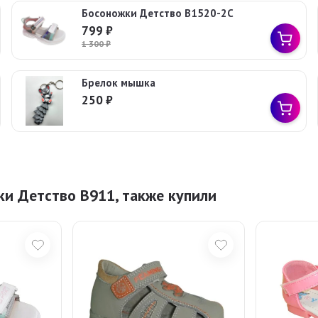
Босоножки Детство В1520-2С
799
₽
1 300
₽
Брелок мышка
250
₽
ки Детство B911, также купили