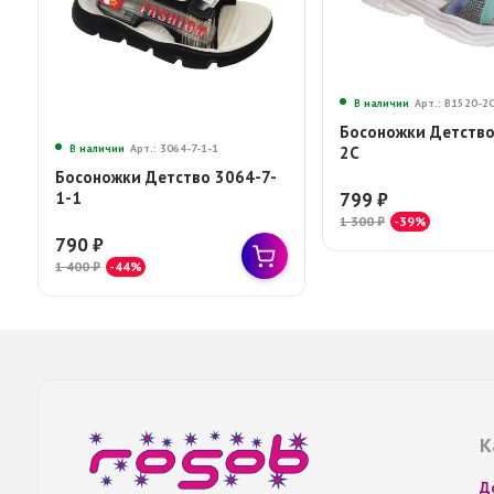
В наличии
Арт.: В1520-2
Босоножки Детство
В наличии
Арт.: 3064-7-1-1
2С
Босоножки Детство 3064-7-
1-1
799
₽
1 300
₽
-39%
790
₽
1 400
₽
-44%
К
Д