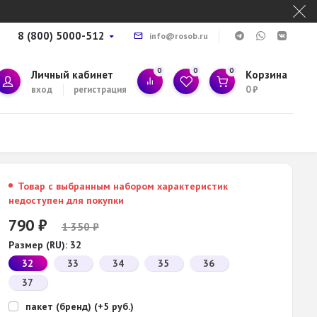
8 (800) 5000-512
info@rosob.ru
0
0
0
Личный кабинет
Корзина
вход
регистрация
0
₽
Товар с выбранным набором характеристик
недоступен для покупки
790
₽
1 350
₽
Размер (RU):
32
32
33
34
35
36
37
пакет (бренд) (+5 руб.)