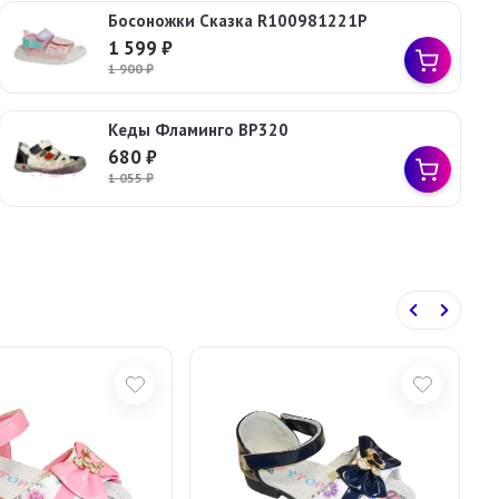
Босоножки Сказка R100981221P
1 599
₽
1 900
₽
Кеды Фламинго BP320
680
₽
1 055
₽