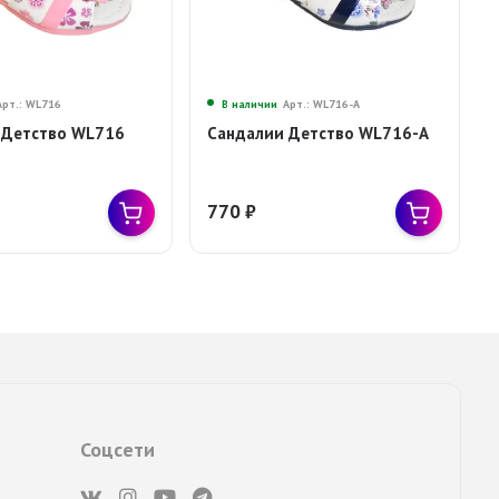
Арт.: WL716
В наличии
Арт.: WL716-A
 Детство WL716
Сандалии Детство WL716-A
770
₽
Соцсети