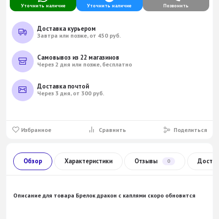
Уточнить наличие
Уточнить наличие
Позвонить
Доставка курьером
Завтра или позже, от 450 руб.
Самовывоз из 22 магазинов
Через 2 дня или позже, бесплатно
Доставка почтой
Через 3 дня, от 300 руб.
Избранное
Сравнить
Поделиться
Обзор
Характеристики
Отзывы
Доста
0
Описание для товара
Брелок дракон с каплями
скоро обновится