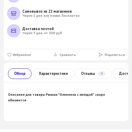
Самовывоз из 22 магазинов
Через 2 дня или позже, бесплатно
Доставка почтой
Через 3 дня, от 300 руб.
Избранное
Сравнить
Поделиться
Обзор
Характеристики
Отзывы
Доста
0
Описание для товара
Рюкзак "Олененок с звездой"
скоро
обновится