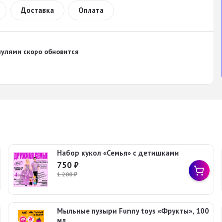
Доставка
Оплата
пулями
скоро обновится
Набор кукол «Семья» c детишками
750
₽
1 200
₽
Мыльные пузыри Funny toys «Фрукты», 100
мл