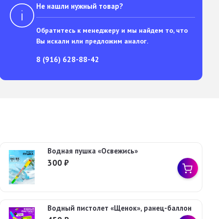
Не нашли нужный товар?
Обратитесь к менеджеру и мы найдем то, что
Вы искали или предложим аналог.
8 (916) 628-88-42
Водная пушка «Освежись»
300
₽
Водный пистолет «Щенок», ранец-баллон