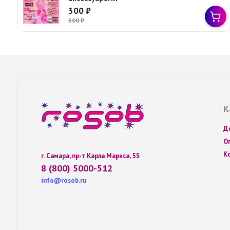
300
₽
500
₽
К
Д
О
К
г. Самара, пр-т Карла Маркса, 55
8 (800) 5000-512
info@rosob.ru