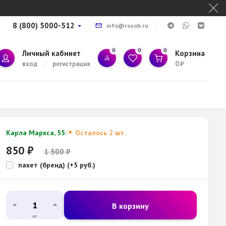
8 (800) 5000-512
info@rosob.ru
0
0
0
Личный кабинет
Корзина
вход
регистрация
0
₽
Карла Маркса, 55:
Осталось 2 шт.
850
₽
1 500
₽
пакет (бренд) (+5 руб.)
В корзину
шт.