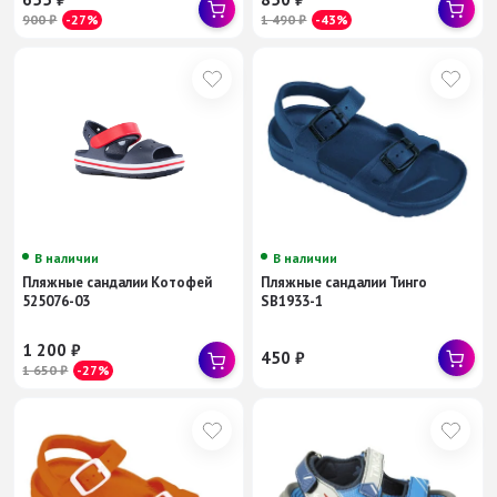
900
₽
-27%
1 490
₽
-43%
В наличии
В наличии
Пляжные сандалии Котофей
Пляжные сандалии Тинго
525076-03
SB1933-1
1 200
₽
450
₽
1 650
₽
-27%