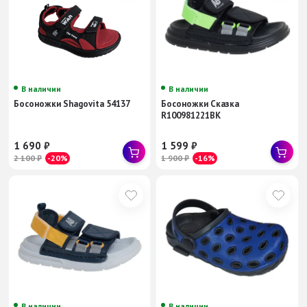
В наличии
В наличии
Босоножки Shagovita 54137
Босоножки Сказка
R100981221BK
1 690
₽
1 599
₽
2 100
₽
-20%
1 900
₽
-16%
В наличии
В наличии