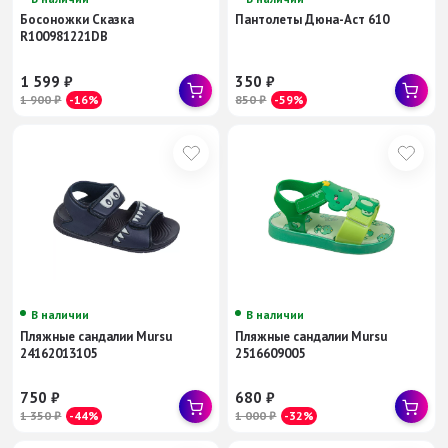
Босоножки Сказка
Пантолеты Дюна-Аст 610
R100981221DB
1 599
₽
350
₽
1 900
₽
-16%
850
₽
-59%
В наличии
В наличии
Пляжные сандалии Mursu
Пляжные сандалии Mursu
24162013105
2516609005
750
₽
680
₽
1 350
₽
-44%
1 000
₽
-32%