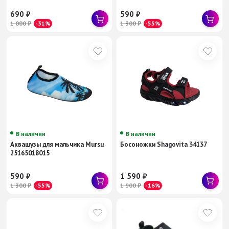
690
₽
590
₽
1 000
₽
-31%
1 300
₽
-55%
В наличии
В наличии
Аквашузы для мальчика Mursu
Босоножки Shagovita 34137
25165018015
590
₽
1 590
₽
1 300
₽
-55%
1 900
₽
-16%