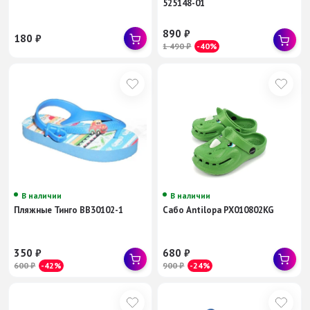
525148-01
890
₽
180
₽
1 490
₽
-40%
В наличии
В наличии
Пляжные Тинго BB30102-1
Сабо Antilopa PX010802KG
350
₽
680
₽
600
₽
-42%
900
₽
-24%