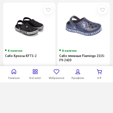
В наличии
В наличии
Сабо Кроксы KFT1-2
Сабо пляжные Flamingo 211S-
F9-2420
999
₽
790
₽
1 900
₽
-47%
Главная
Каталог
Избранное
Профиль
0
₽