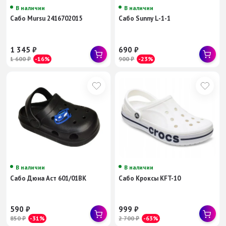
В наличии
В наличии
Сабо Mursu 2416702015
Сабо Sunny L-1-1
1 345
₽
690
₽
1 600
₽
-16%
900
₽
-23%
В наличии
В наличии
Сабо Дюна Аст 601/01BK
Сабо Кроксы KFT-10
590
₽
999
₽
850
₽
-31%
2 700
₽
-63%